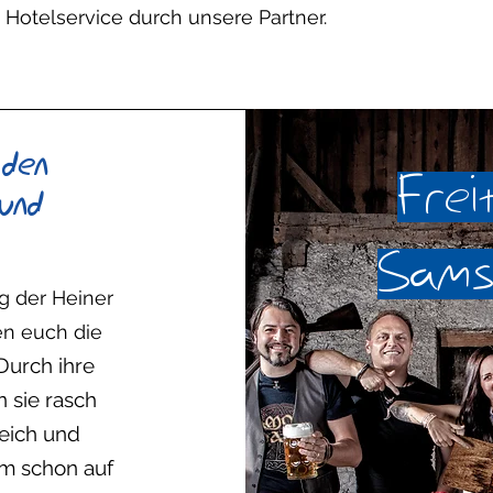
 Hotelservice durch unsere Partner.
 den
Frei
 und
Sams
ag der Heiner
n euch die
Durch ihre
n sie rasch
eich und
m schon auf