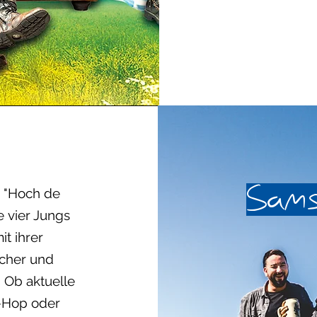
Sams
h "Hoch de
e
vier Jungs
it ihrer
scher und
! Ob aktuelle
p-Hop oder