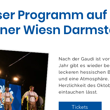
ser Programm auf 
iner Wiesn Darmst
Nach der Gaudi ist vo
Jahr gibt es wieder be
leckeren hessischen B
und eine Atmosphäre, 
Herzlichkeit des Okto
eintauchen lässt. ​
Tickets