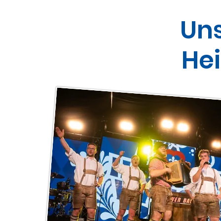
Un
He