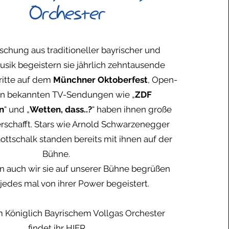
Orchester
ischung aus traditioneller bayrischer und
sik begeistern sie jährlich zehntausende
ritte auf dem
Münchner Oktoberfest
, Open-
 in bekannten TV-Sendungen wie „
ZDF
n
“ und „
Wetten, dass..?
“ haben ihnen große
erschafft. Stars wie Arnold Schwarzenegger
ttschalk standen bereits mit ihnen auf der
Bühne.
en auch wir sie auf unserer Bühne begrüßen
 jedes mal von ihrer Power begeistert.
 Königlich Bayrischem Vollgas Orchester
findet ihr
HIER
.