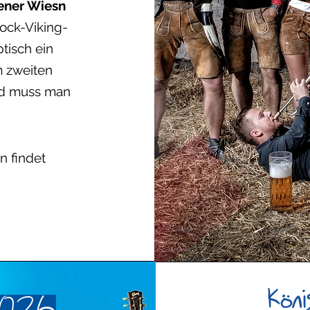
ener Wiesn
Rock-Viking-
ptisch ein
m zweiten
nd muss man
n findet
Köni